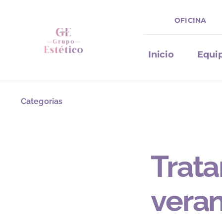
Saltar
OFICINA
al
contenido
Inicio
Equi
Categorias
Trata
veran