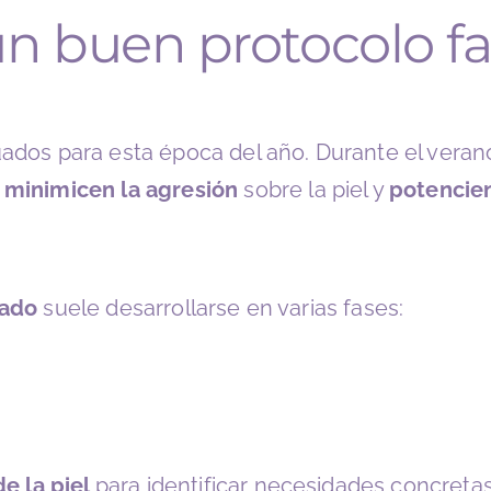
n buen protocolo fa
dos para esta época del año. Durante el veran
,
minimicen la agresión
sobre la piel y
potencien
rado
suele desarrollarse en varias fases:
e la piel
para identificar necesidades concreta