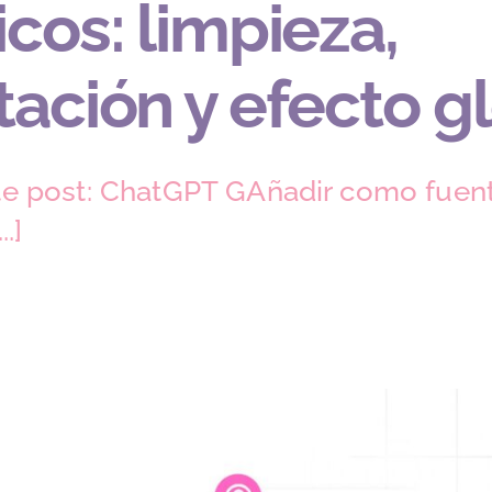
icos: limpieza,
tación y efecto g
e post: ChatGPT GAñadir como fuent
.]