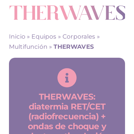
THERWAVES
Alquiler equipos
Inicio
»
Equipos
»
Corporales
»
Contacto
Multifunción
»
THERWAVES
THERWAVES:
diatermia RET/CET
(radiofrecuencia) +
ondas de choque y