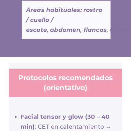
Áreas habituales:
rostro
/ cuello /
escote
,
abdomen
,
flancos
,
cader
Protocolos recomendados
(orientativo)
Facial tensor y glow (30 – 40
min)
: CET en calentamiento →