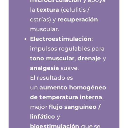
microcirculación
y apoya
la
textura
(celulitis /
estrías) y
recuperación
muscular.
Electroestimulación
:
impulsos regulables para
tono muscular
,
drenaje
y
analgesia
suave.
El resultado es
un
aumento homogéneo
de temperatura interna
,
mejor
flujo sanguíneo /
linfático
y
bioestimulación
que se