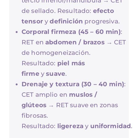
tercio inferior/mandíbula → CET
de sellado. Resultado:
efecto
tensor
y
definición
progresiva.
Corporal firmeza (45 – 60 min)
:
RET en
abdomen / brazos
→ CET
de homogeneización.
Resultado:
piel más
firme
y
suave
.
Drenaje y textura (30 – 40 min)
:
CET amplio en
muslos /
glúteos
→ RET suave en zonas
fibrosas.
Resultado:
ligereza
y
uniformidad
.