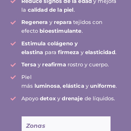
Reduce signos de la edad
y mejora
la
calidad de la piel
.
Regenera
y
repara
tejidos con
efecto
bioestimulante
.
Estimula colágeno y
elastina
para
firmeza
y
elasticidad
.
Tersa
y
reafirma
rostro y cuerpo.
Piel
más
luminosa
,
elástica
y
uniforme
.
Apoyo
detox
y
drenaje
de líquidos.
Zonas