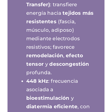
Transfer)
: transfiere
energía hacia
tejidos más
resistentes
(fascia,
músculo, adiposo)
mediante electrodos
resistivos; favorece
remodelación
,
efecto
tensor
y
descongestión
profunda.
448 kHz
: frecuencia
asociada a
bioestimulación
y
diatermia eficiente
, con