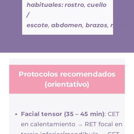
habituales:
rostro
,
cuello
/
escote
,
abdomen
,
brazos
,
muslos
Protocolos recomendados
(orientativo)
Facial tensor (35 – 45 min)
: CET
en calentamiento → RET focal en